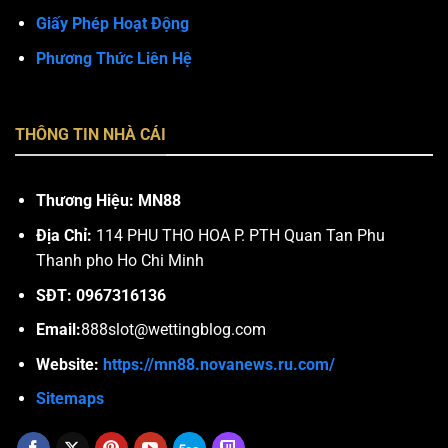
Giấy Phép Hoạt Động
Phương Thức Liên Hệ
THÔNG TIN NHÀ CÁI
Thương Hiệu: MN88
Địa Chỉ:
114 PHU THO HOA P. PTH Quan Tan Phu
Thanh pho Ho Chi Minh
SĐT:
0967316136
Email:
888slot@wettingblog.com
Website:
https://mn88.novanews.ru.com/
Sitemaps