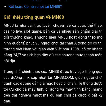
Kết luận: Có nên chơi tại MN88?
Giới thiệu tổng quan về MN88
MN88 là nhà cái trực tuyến chuyên về cá cược thể thao,
casino live, slot game, bắn cá và nhiều sản phẩm giải trí
đổi thưởng khác. Thương hiệu MN88 hoạt động theo mô
hình quốc tế, phục vụ người chơi tại châu Á trong đó có thị
trường Việt Nam với giao diện Việt hóa 100%, hỗ trợ khách
hàng 24/7 và tích hợp đầy đủ các phương thức thanh toán
nội địa.
Trang chủ chính thức của MN88 được truy cập thông qua
các đường link cập nhật tại MN88.COM, giúp người chơi
tránh các đường dẫn giả mạo hoặc bị chặn. Hệ thống được
tối ưu cho cả máy tính, di động và máy tính bảng, mang
đến trải nghiệm mượt mà dù bạn chơi cá cược ở bất kỳ
đâu.