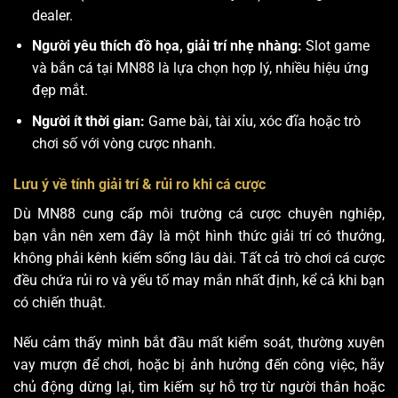
dealer.
Người yêu thích đồ họa, giải trí nhẹ nhàng:
Slot game
và bắn cá tại MN88 là lựa chọn hợp lý, nhiều hiệu ứng
đẹp mắt.
Người ít thời gian:
Game bài, tài xỉu, xóc đĩa hoặc trò
chơi số với vòng cược nhanh.
Lưu ý về tính giải trí & rủi ro khi cá cược
Dù MN88 cung cấp môi trường cá cược chuyên nghiệp,
bạn vẫn nên xem đây là một hình thức giải trí có thưởng,
không phải kênh kiếm sống lâu dài. Tất cả trò chơi cá cược
đều chứa rủi ro và yếu tố may mắn nhất định, kể cả khi bạn
có chiến thuật.
Nếu cảm thấy mình bắt đầu mất kiểm soát, thường xuyên
vay mượn để chơi, hoặc bị ảnh hưởng đến công việc, hãy
chủ động dừng lại, tìm kiếm sự hỗ trợ từ người thân hoặc