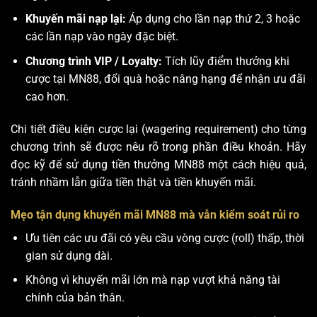
Khuyến mãi nạp lại:
Áp dụng cho lần nạp thứ 2, 3 hoặc
các lần nạp vào ngày đặc biệt.
Chương trình VIP / Loyalty:
Tích lũy điểm thưởng khi
cược tại MN88, đổi quà hoặc nâng hạng để nhận ưu đãi
cao hơn.
Chi tiết điều kiện cược lại (wagering requirement) cho từng
chương trình sẽ được nêu rõ trong phần điều khoản. Hãy
đọc kỹ để sử dụng tiền thưởng MN88 một cách hiệu quả,
tránh nhầm lẫn giữa tiền thật và tiền khuyến mãi.
Mẹo tận dụng khuyến mãi MN88 mà vẫn kiểm soát rủi ro
Ưu tiên các ưu đãi có yêu cầu vòng cược (roll) thấp, thời
gian sử dụng dài.
Không vì khuyến mãi lớn mà nạp vượt khả năng tài
chính của bản thân.