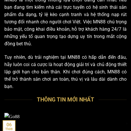
bạn đang tìm kiếm nhà cái trực tuyến có hệ sinh thái sản
phẩm đa dạng, tỷ lệ kèo cạnh tranh và hệ thống nạp rút
tương đối nhanh cho người chơi Việt. Việc MN88 chú trọng
bảo mật, công khai điều khoản, hỗ trợ khách hàng 24/7 là
những yếu tố quan trọng tạo dựng uy tín trong mắt cộng
đồng bet thủ.
Tuy nhiên, dù trải nghiệm tại MN88 có hấp dẫn đến đâu,
hãy luôn coi cá cược là hoạt động giải trí và chủ động thiết
lập giới hạn cho bản thân. Khi chơi đúng cách, MN88 có
thể trở thành sân chơi an toàn, thú vị và lâu dài dành cho
bạn.
THÔNG TIN MỚI NHẤT
06
Th08