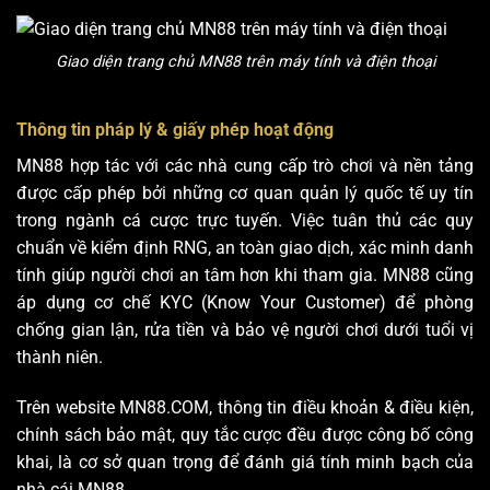
Giao diện trang chủ MN88 trên máy tính và điện thoại
Thông tin pháp lý & giấy phép hoạt động
MN88 hợp tác với các nhà cung cấp trò chơi và nền tảng
được cấp phép bởi những cơ quan quản lý quốc tế uy tín
trong ngành cá cược trực tuyến. Việc tuân thủ các quy
chuẩn về kiểm định RNG, an toàn giao dịch, xác minh danh
tính giúp người chơi an tâm hơn khi tham gia. MN88 cũng
áp dụng cơ chế KYC (Know Your Customer) để phòng
chống gian lận, rửa tiền và bảo vệ người chơi dưới tuổi vị
thành niên.
Trên website MN88.COM, thông tin điều khoản & điều kiện,
chính sách bảo mật, quy tắc cược đều được công bố công
khai, là cơ sở quan trọng để đánh giá tính minh bạch của
nhà cái MN88.